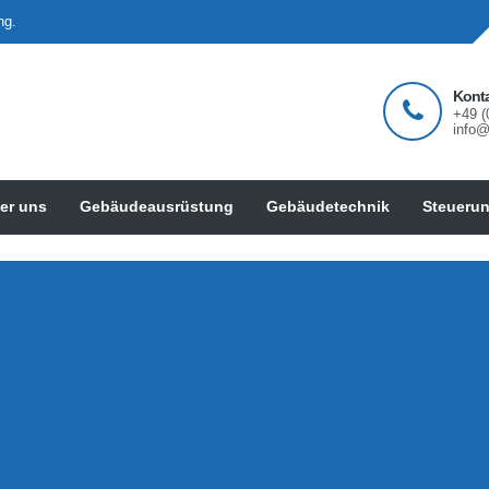
ng.
Kont
+49 (
info
er uns
Gebäudeausrüstung
Gebäudetechnik
Steueru