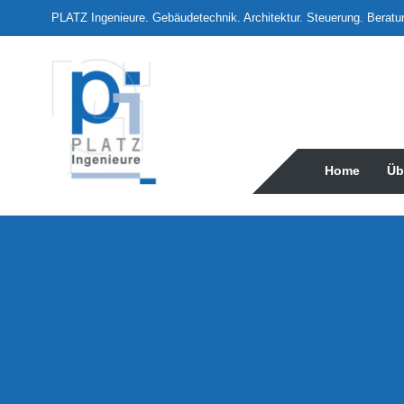
PLATZ Ingenieure. Gebäudetechnik. Architektur. Steuerung. Beratu
Home
Über
uns
Partner
Home
Üb
Stellenangebote
Stellenangebot
Ingenieur oder
Techniker
(w/m)
Stellenangebot
Werkstudenten
m/w gesucht