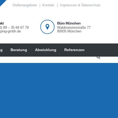
Stellenangebote
Kontakt
Impressum & Datenschutz
akt
Büro München
0) 89 – 35 84 67 79
Waldmeisterstraße 77
@ping-gmbh.de
80935 München
ng
Beratung
Abwicklung
Referenzen